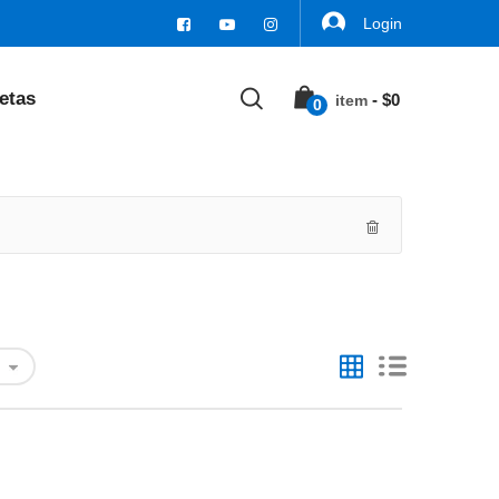
Login
etas
-
$
0
Item
0