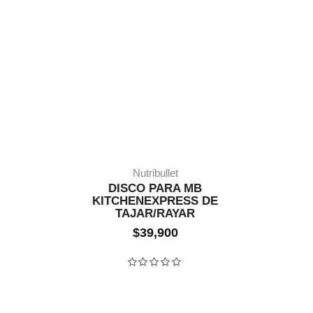
Nutribullet
DISCO PARA MB
KITCHENEXPRESS DE
TAJAR/RAYAR
11 EN STOCK
$
39,900
Valorado con
0
de 5