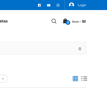
Login
etas
-
$
0
Item
0