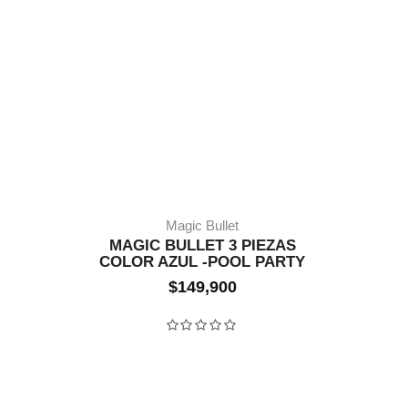
Magic Bullet
MAGIC BULLET 3 PIEZAS
COLOR AZUL -POOL PARTY
SIN STOCK
$
149,900
Valorado con
0
de 5