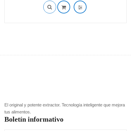
era:
es:
$929,900.
$649,900.
El original y potente extractor. Tecnología inteligente que mejora
tus alimentos.
Boletín informativo