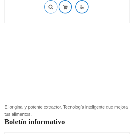
era:
es:
$289,900.
$249,900.
El original y potente extractor. Tecnología inteligente que mejora
tus alimentos.
Boletín informativo