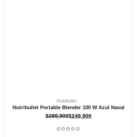
Nutribullet
Nutribullet Portable Blender 100 W Azul Naval
El
El
$
289,900
$
249,900
SIN STOCK
precio
precio
Valorado con
0
de 5
original
actual