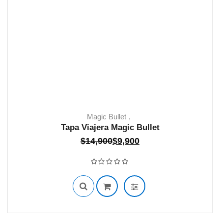
Magic Bullet
Tapa Viajera Magic Bullet
El
El
$
14,900
$
9,900
39 EN STOCK
precio
precio
Valorado con
0
de 5
original
actual
era:
es:
$14,900.
$9,900.