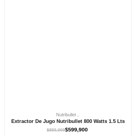
Nutribullet
Extractor De Jugo Nutribullet 800 Watts 1.5 Lts
El
El
$
599,900
$
850,000
20 EN STOCK