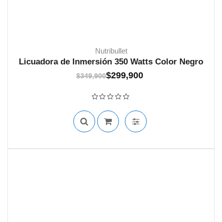
Nutribullet
Licuadora de Inmersión 350 Watts Color Negro
El
El
$
299,900
$
349,900
61 EN STOCK
precio
precio
Valorado con
0
de 5
original
actual
era:
es:
$349,900.
$299,900.