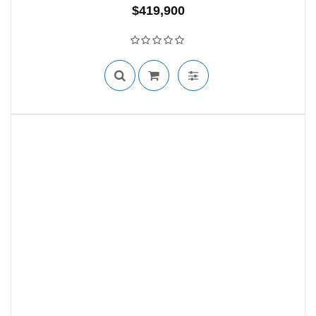
$
419,900
SIN STOCK
Valorado con
0
de 5