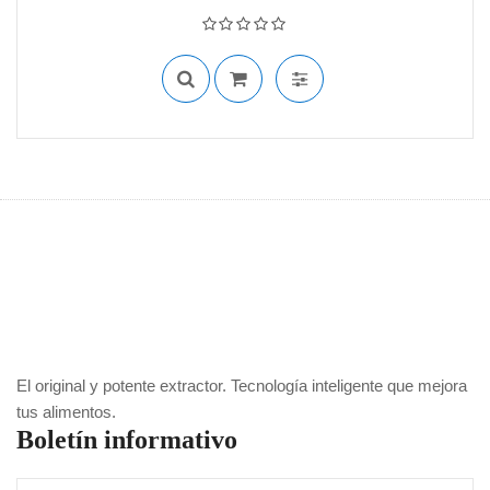
precio
precio
Valorado con
0
de 5
original
actual
era:
es:
$850,000.
$599,900.
El original y potente extractor. Tecnología inteligente que mejora
tus alimentos.
Boletín informativo